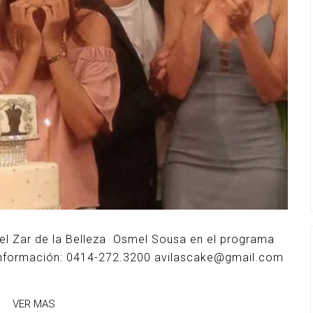
 el Zar de la Belleza Osmel Sousa en el programa
e Información: 0414-272.3200 avilascake@gmail.com
VER MAS