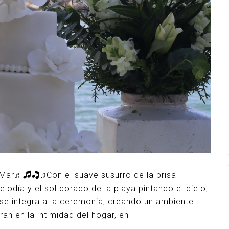
l Mar♬🎜🎝♫Con el suave susurro de la brisa
elodía y el sol dorado de la playa pintando el cielo,
a se integra a la ceremonia, creando un ambiente
an en la intimidad del hogar, en