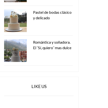
Pastel de bodas clásico
y delicado
Romántica y soñadora.
El ¨Sí, quiero¨ mas dulce
LIKE US