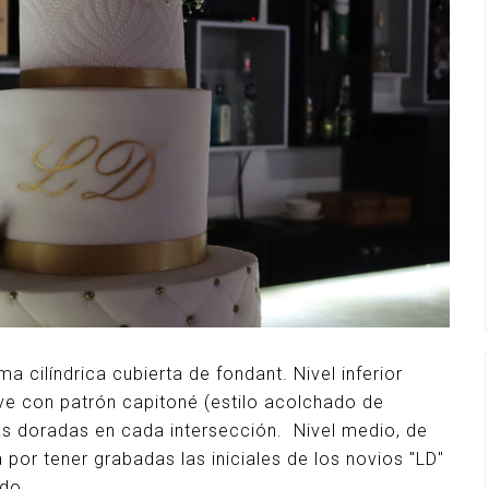
a cilíndrica cubierta de fondant. Nivel inferior
eve con patrón capitoné (estilo acolchado de
 doradas en cada intersección. Nivel medio, de
a por tener grabadas las iniciales de los novios "LD"
ado.