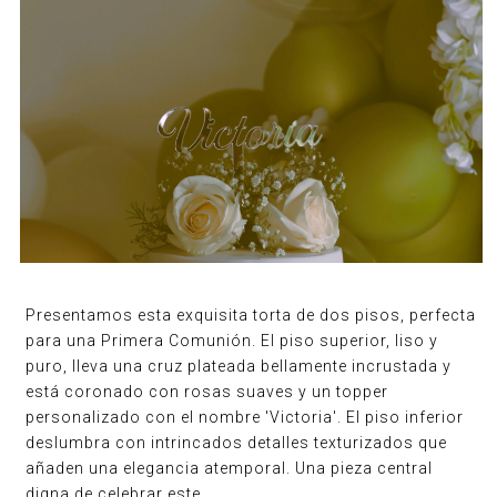
Presentamos esta exquisita torta de dos pisos, perfecta
para una Primera Comunión. El piso superior, liso y
puro, lleva una cruz plateada bellamente incrustada y
está coronado con rosas suaves y un topper
personalizado con el nombre 'Victoria'. El piso inferior
deslumbra con intrincados detalles texturizados que
añaden una elegancia atemporal. Una pieza central
digna de celebrar este