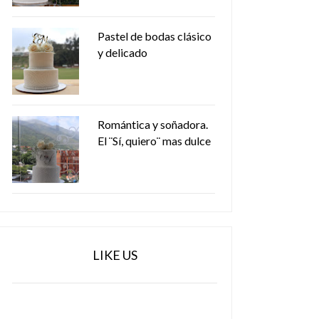
Pastel de bodas clásico
y delicado
Romántica y soñadora.
El ¨Sí, quiero¨ mas dulce
LIKE US