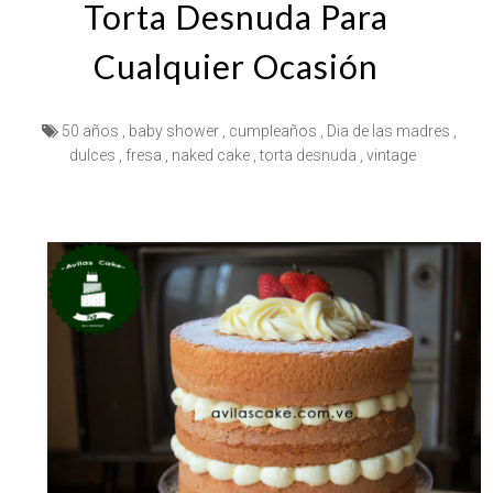
Torta Desnuda Para
Cualquier Ocasión
50 años
,
baby shower
,
cumpleaños
,
Dia de las madres
,
dulces
,
fresa
,
naked cake
,
torta desnuda
,
vintage