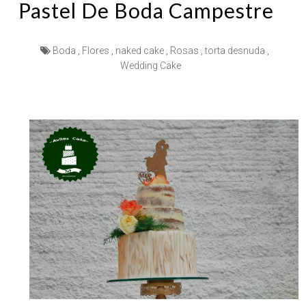
Pastel De Boda Campestre
Boda
,
Flores
,
naked cake
,
Rosas
,
torta desnuda
,
Wedding Cake