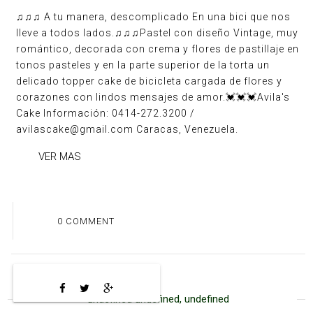
♫♫♫ A tu manera, descomplicado En una bici que nos
lleve a todos lados.♫♫♫Pastel con diseño Vintage, muy
romántico, decorada con crema y flores de pastillaje en
tonos pasteles y en la parte superior de la torta un
delicado topper cake de bicicleta cargada de flores y
corazones con lindos mensajes de amor.💓💓💓Avila's
Cake Información: 0414-272.3200 /
avilascake@gmail.com Caracas, Venezuela.
VER MAS
0 COMMENT
undefined undefined, undefined