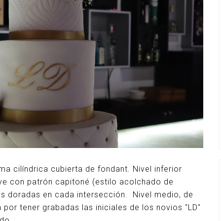
a cilíndrica cubierta de fondant. Nivel inferior
eve con patrón capitoné (estilo acolchado de
 doradas en cada intersección. Nivel medio, de
a por tener grabadas las iniciales de los novios "LD"
ado.