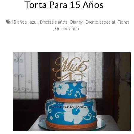
Torta Para 15 Años
15 años
,
azul
,
Dieciseis años
,
Disney
,
Evento especial
,
Flores
,
Quince años